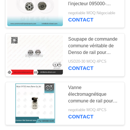
DEVIS
l'injecteur 095000-
512#/689# /721
negotiable MOQ:Négociable
#/755#/758# 23670-
CONTACT
PLAN
0G010/0G020/0G030/0G040
DU
Soupape de commande
SITE
commune véritable de
Denso de rail pour
PRIVACY
l'injecteur 095000-5212
USD20-30 MOQ:4PCS
POLICY
CONTACT
Vanne
électromagnétique
commune de rail pour
l'injecteur 095000-6240
negotiable MOQ:4PCS
CONTACT