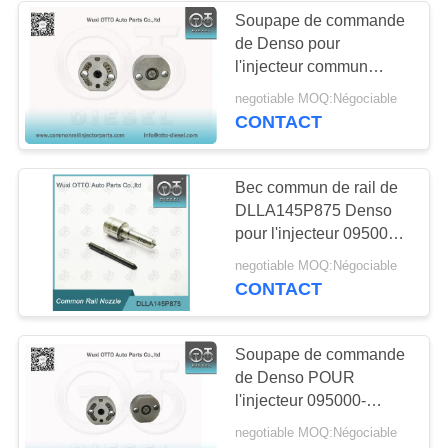
Soupape de commande
de Denso pour
l'injecteur commun
095000-560#/576#/811#
negotiable MOQ:Négociable
1465A041 de rail
CONTACT
Bec commun de rail de
DLLA145P875 Denso
pour l'injecteur 095000-
576#/811#/862#
negotiable MOQ:Négociable
1465A054/1465A307
CONTACT
Soupape de commande
de Denso POUR
l'injecteur 095000-
588X/776X 23670-
negotiable MOQ:Négociable
30300/30140/23670-