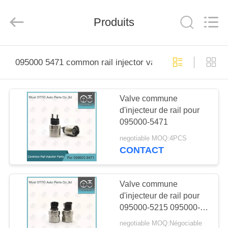
PARTS
CO.,
LTD.
Produits
All
Rights
Reserved.
Developed
by
À
ECER
095000 5471 common rail injector valve
LA
MAISON
Valve commune
d'injecteur de rail pour
PRODUITS
095000-5471
negotiable MOQ:4PCS
À
CONTACT
PROPOS
DE
Valve commune
d'injecteur de rail pour
NOUS
095000-5215 095000-
5600
negotiable MOQ:Négociable