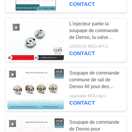
VISITE
CONTACT
DE
L'USINE
L'injecteur partie la
soupape de commande
de Denso, la valve
CONTRÔLE
commune véritable
USD20-30 MOQ:4PCS
DE
095000-5125 d'injecteur
CONTACT
de rail
LA
QUALITÉ
Soupape de commande
commune de rail de
Denso 4# pour des
NOUS
injecteurs 095000-5550
negotiable MOQ:4pcs
CONTACTER
CONTACT
DEMANDEZ
Soupape de commande
UN
de Denso pour