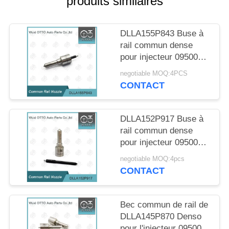
produits similaires
DEVIS
DLLA155P843 Buse à
rail commun dense
pour injecteur 095000-
5334
negotiable MOQ:4PCS
CONTACT
DLLA152P917 Buse à
rail commun dense
pour injecteur 095000-
602# 16600-
negotiable MOQ:4pcs
ES60#/ES61#
CONTACT
Bec commun de rail de
DLLA145P870 Denso
pour l'injecteur 095000-