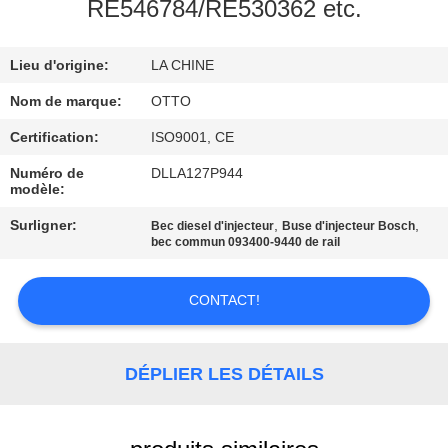
VISITE
RE546784/RE530362 etc.
DE
Lieu d'origine:
LA CHINE
L'USINE
Nom de marque:
OTTO
CONTRÔLE
Certification:
ISO9001, CE
DE
Numéro de
DLLA127P944
modèle:
LA
Surligner:
,
,
Bec diesel d'injecteur
Buse d'injecteur Bosch
QUALITÉ
bec commun 093400-9440 de rail
NOUS
CONTACT!
CONTACTER
DÉPLIER LES DÉTAILS
DEMANDEZ
UN