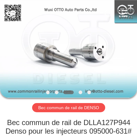
Fournisseur.
Copyright
©
2023
-
2025
toberacommonrail.com.
All
À
Rights
Reserved.
Developed
LA
by
ECER
MAISON
PRODUITS
À
PROPOS
Bec commun de rail de DENSO
DE
NOUS
Bec commun de rail de DLLA127P944
Denso pour les injecteurs 095000-631#