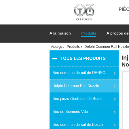
PIÈC
À la maison
Produits
À propos de
Aperçu
Produits
Delphi Common Rail Nozzle
In
TOUS LES PRODUITS
No
Bec commun de rail de DENSO
Delphi Common Rail Nozzle
Bec piézo-électrique de Bosch
Bec de Siemens Vdo
Bec commun de rail de Bosch