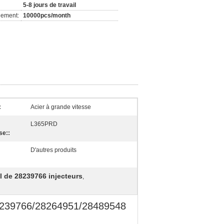
5-8 jours de travail
nement:
10000pcs/month
:
Acier à grande vitesse
L365PRD
se::
D'autres produits
:
il de 28239766 injecteurs
,
8239766/28264951/28489548