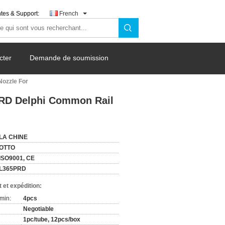
tes & Support:
French
cter
Demande de soumission
ozzle For
PRD Delphi Common Rail
LA CHINE
OTTO
ISO9001, CE
L365PRD
 et expédition:
min:
4pcs
Negotiable
1pc/tube, 12pcs/box