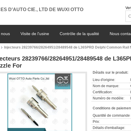
Ven
ES D'AUTO CIE., LTD DE WUXI OTTO
 nous
Visite de l'usine
Contrôle de la qualité
Nous conta
Injecteurs 28239766/28264951/28489548 de L365PRD Delphi Common Rail N
jecteurs 28239766/28264951/28489548 de L365
zzle For
Détails sur le produit:
Lieu d'origine:
Nom de marque:
Certification:
Numéro de modèle:
Conditions de paiement
Quantité de commande 
Prix:
Détails d'emballage: