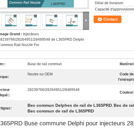
Délai de livraison:
Capacité d'approvision
Contact
Image Grand :
Injecteurs
28239766/28264951/28489548 de L365PRD Delphi
Common Rail Nozzle For
m::
Buse de rail commun
Matériel
Neutre ou OEM
Code de
rque:
l'entrepri
ecteur
28239766/28264951/28489548
Couleur
liqué::
Bec commun Delphes de rail de L365PRD
Bec de ra
,
ligner:
Bec commun de rail de L365PRD
L365PRD Buse commune Delphi pour injecteurs 2