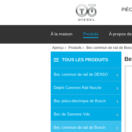
PIÈC
À la maison
Produits
À propos de
Aperçu
Produits
Bec commun de rail de Bos
Be
TOUS LES PRODUITS
Bec commun de rail de DENSO
Delphi Common Rail Nozzle
Bec piézo-électrique de Bosch
Bec de Siemens Vdo
Bec commun de rail de Bosch