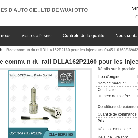
Ven
ES D'AUTO CIE., LTD DE WUXI OTTO
 nous
Visite de l'usine
Contrôle de la qualité
Nous conta
ch
Bec commun du rail DLLA162P2160 pour les injecteurs 0445110368/369/4
c commun du rail DLLA162P2160 pour les injec
Détails sur le produit:
Lieu d'origine:
Nom de marque:
Certification:
Numéro de modèle:
Conditions de paiement
Quantité de commande 
Prix:
Détails d'emballage:
Délai de livraison: