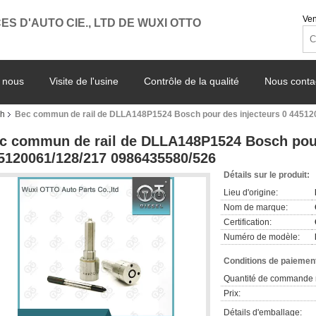
Ven
ES D'AUTO CIE., LTD DE WUXI OTTO
 nous
Visite de l'usine
Contrôle de la qualité
Nous conta
ch
Bec commun de rail de DLLA148P1524 Bosch pour des injecteurs 0 4451
c commun de rail de DLLA148P1524 Bosch pour
5120061/128/217 0986435580/526
Détails sur le produit:
Lieu d'origine:
Nom de marque:
Certification:
Numéro de modèle:
Conditions de paiement
Quantité de commande 
Prix:
Détails d'emballage: