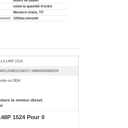
boîtes de papier
selon la quantité d'ordre
:
Western Union, T/T
nement:
1000pcs/month
LLA 148P 1524
445120061/128/217 0986435580/526
utre ou OEM
dans le moteur diesel
,
el
148P 1524 Pour 0