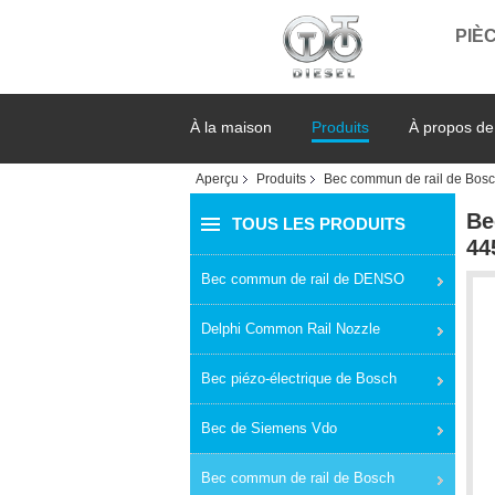
PIÈC
À la maison
Produits
À propos de
Aperçu
Produits
Bec commun de rail de Bos
Be
TOUS LES PRODUITS
44
Bec commun de rail de DENSO
Delphi Common Rail Nozzle
Bec piézo-électrique de Bosch
Bec de Siemens Vdo
Bec commun de rail de Bosch