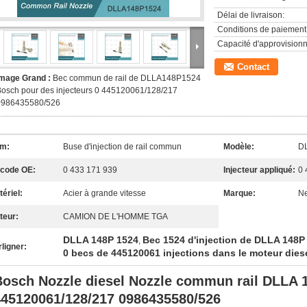
Délai de livraison:
Conditions de paiement
Capacité d'approvision
Contact
Image Grand :
Bec commun de rail de DLLA148P1524
osch pour des injecteurs 0 445120061/128/217
0986435580/526
m:
Buse d'injection de rail commun
Modèle:
D
 code OE:
0 433 171 939
Injecteur appliqué:
0 
ériel:
Acier à grande vitesse
Marque:
Ne
teur:
CAMION DE L'HOMME TGA
DLLA 148P 1524
Bec 1524 d'injection de DLLA 148P 
,
ligner:
0 becs de 445120061 injections dans le moteur dies
Bosch Nozzle diesel Nozzle commun rail DLLA 
445120061/128/217 0986435580/526