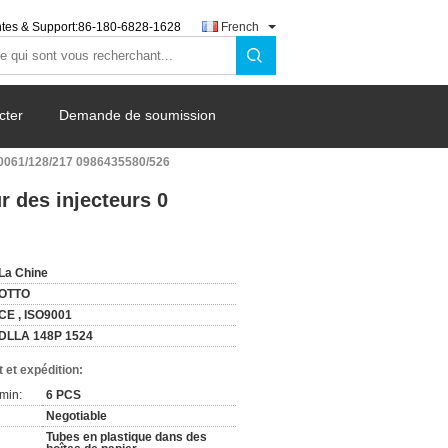
tes & Support:
86-180-6828-1628
French
cter
Demande de soumission
20061/128/217 0986435580/526
 des injecteurs 0
La Chine
OTTO
CE , ISO9001
DLLA 148P 1524
 et expédition:
min:
6 PCS
Negotiable
Tubes en plastique dans des