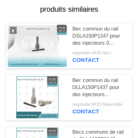
DEVIS
produits similaires
PLAN
Bec commun du rail
DU
DSLA150P1247 pour
SITE
des injecteurs 0
414720213
negotiable MOQ:4pcs
CONTACT
PRIVACY
POLICY
Bec commun du rail
DLLA150P1437 pour
des injecteurs
0445110183/316/331/578
negotiable MOQ:Négociable
0986435102
CONTACT
Becs communs de rail