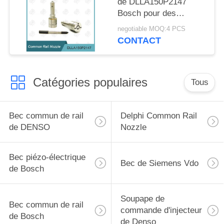
de DLLA150P2147
Bosch pour des
injecteurs 0 445 110
negotiable MOQ:4 PCS
375/634
CONTACT
Catégories populaires
Tous
Bec commun de rail
Delphi Common Rail
de DENSO
Nozzle
Bec piézo-électrique
Bec de Siemens Vdo
de Bosch
Soupape de
Bec commun de rail
commande d'injecteur
de Bosch
de Denso