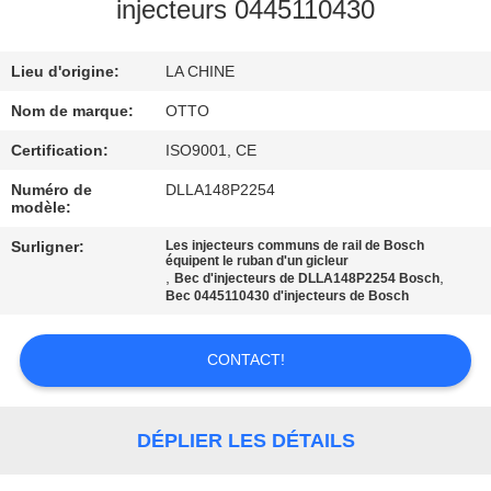
VISITE
injecteurs 0445110430
DE
Lieu d'origine:
LA CHINE
L'USINE
Nom de marque:
OTTO
CONTRÔLE
Certification:
ISO9001, CE
DE
Numéro de
DLLA148P2254
modèle:
LA
Surligner:
Les injecteurs communs de rail de Bosch
QUALITÉ
équipent le ruban d'un gicleur
,
,
Bec d'injecteurs de DLLA148P2254 Bosch
Bec 0445110430 d'injecteurs de Bosch
NOUS
CONTACTER
CONTACT!
DEMANDEZ
DÉPLIER LES DÉTAILS
UN