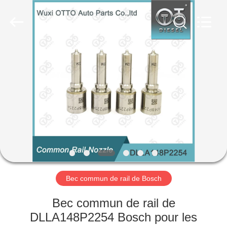
AUTO
PARTS
CO.,
LTD.
All
Rights
Reserved.
Developed
À
by
ECER
LA
MAISON
PRODUITS
À
PROPOS
Bec commun de rail de Bosch
DE
NOUS
Bec commun de rail de
DLLA148P2254 Bosch pour les