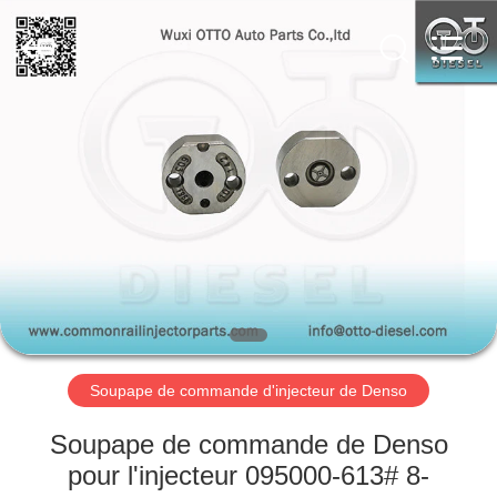
AUTO
PARTS
CO.,
LTD.
All
Rights
Reserved.
Developed
À
by
ECER
LA
MAISON
PRODUITS
À
PROPOS
Soupape de commande d'injecteur de Denso
DE
NOUS
Soupape de commande de Denso
pour l'injecteur 095000-613# 8-