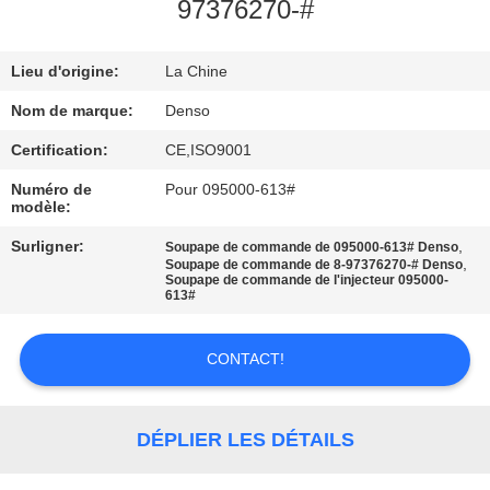
VISITE
97376270-#
DE
Lieu d'origine:
La Chine
L'USINE
Nom de marque:
Denso
CONTRÔLE
Certification:
CE,ISO9001
DE
Numéro de
Pour 095000-613#
modèle:
LA
Surligner:
,
Soupape de commande de 095000-613# Denso
QUALITÉ
,
Soupape de commande de 8-97376270-# Denso
Soupape de commande de l'injecteur 095000-
613#
NOUS
CONTACTER
CONTACT!
DEMANDEZ
DÉPLIER LES DÉTAILS
UN