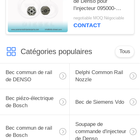
de Denso pour
l'injecteur 095000-
6521/655X 23670-
negotiable MOQ:Négociable
79026/79027/E0091
CONTACT
Catégories populaires
Tous
Bec commun de rail
Delphi Common Rail
de DENSO
Nozzle
Bec piézo-électrique
Bec de Siemens Vdo
de Bosch
Soupape de
Bec commun de rail
commande d'injecteur
de Bosch
de Denso