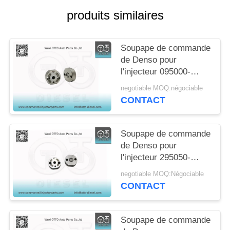
DEVIS
produits similaires
PLAN
Soupape de commande
DU
de Denso pour
SITE
l'injecteur 095000-
635#/6811 23670-
negotiable MOQ:négociable
E0050 23910-1440
CONTACT
PRIVACY
POLICY
Soupape de commande
de Denso pour
l'injecteur 295050-
1520/8630 295050-
negotiable MOQ:Négociable
1550/2900
CONTACT
Soupape de commande