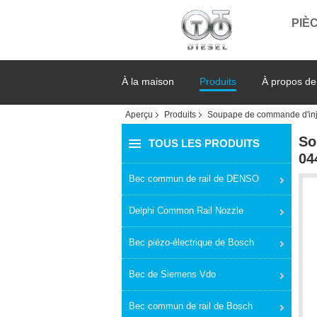
PIÈC
À la maison
Produits
À propos de
Aperçu
Produits
Soupape de commande d'inj
So
TOUS LES PRODUITS
04
Bec commun de rail de DENSO
Delphi Common Rail Nozzle
Bec piézo-électrique de Bosch
Bec de Siemens Vdo
Bec commun de rail de Bosch