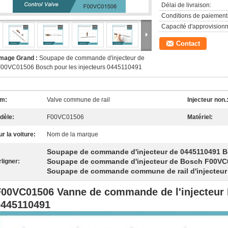
Délai de livraison:
Conditions de paiement
Capacité d'approvision
Contact
Image Grand :
Soupape de commande d'injecteur de
F00VC01506 Bosch pour les injecteurs 0445110491
m:
Valve commune de rail
Injecteur non.
dèle:
F00VC01506
Matériel:
r la voiture:
Nom de la marque
Soupape de commande d'injecteur de 0445110491 
Soupape de commande d'injecteur de Bosch F00VC
ligner:
Soupape de commande commune de rail d'injecteur
F00VC01506 Vanne de commande de l'injecteur 
0445110491