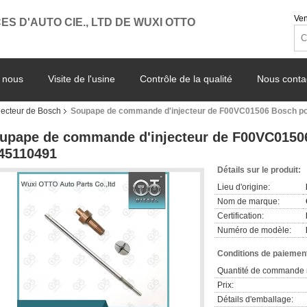
Ven
ES D'AUTO CIE., LTD DE WUXI OTTO
 nous
Visite de l'usine
Contrôle de la qualité
Nous conta
ecteur de Bosch
Soupape de commande d'injecteur de F00VC01506 Bosch pou
upape de commande d'injecteur de F00VC01506
45110491
Détails sur le produit:
Lieu d'origine:
Nom de marque:
Certification:
Numéro de modèle:
Conditions de paiement
Quantité de commande 
Prix:
Détails d'emballage: