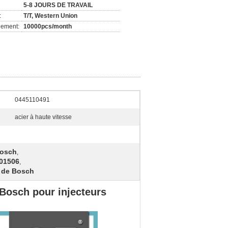
5-8 JOURS DE TRAVAIL
:
T/T, Western Union
nement:
10000pcs/month
:
0445110491
acier à haute vitesse
Bosch
,
01506
,
 de Bosch
Bosch pour injecteurs