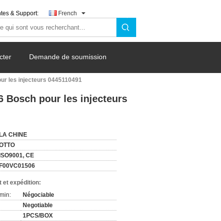
tes & Support:
French
cter
Demande de soumission
r les injecteurs 0445110491
 Bosch pour les injecteurs
LA CHINE
OTTO
ISO9001, CE
F00VC01506
 et expédition:
min:
Négociable
Negotiable
1PCS/BOX