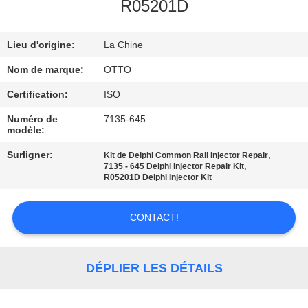
VISITE
R05201D
DE
Lieu d'origine:
La Chine
L'USINE
Nom de marque:
OTTO
CONTRÔLE
Certification:
ISO
DE
Numéro de
7135-645
modèle:
LA
Surligner:
,
Kit de Delphi Common Rail Injector Repair
QUALITÉ
,
7135 - 645 Delphi Injector Repair Kit
R05201D Delphi Injector Kit
NOUS
CONTACT!
CONTACTER
DÉPLIER LES DÉTAILS
DEMANDEZ
UN