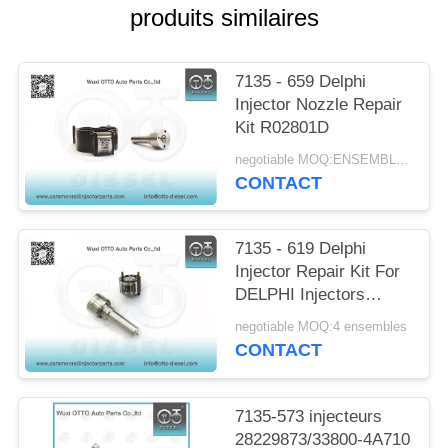
DEVIS
produits similaires
7135 - 659 Delphi
Injector Nozzle Repair
Kit R02801D
negotiable MOQ:ENSEMBLE 4
CONTACT
7135 - 619 Delphi
Injector Repair Kit For
DELPHI Injectors
SSANGYONG
negotiable MOQ:4 ensembles
R04501D
CONTACT
7135-573 injecteurs
28229873/33800-4A710