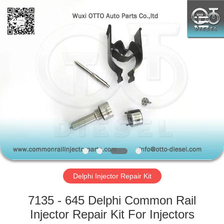
de
Delphes
Fournisseur.
Copyright
©
2023
-
2025
À
toberacommonrail.com.
All
Rights
LA
Reserved.
Developed
MAISON
by
ECER
PRODUITS
À
PROPOS
Delphi Injector Repair Kit
DE
NOUS
7135 - 645 Delphi Common Rail
Injector Repair Kit For Injectors