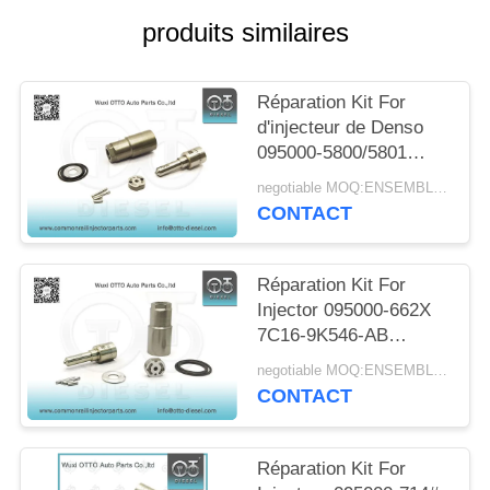
DEVIS
produits similaires
PLAN
Réparation Kit For
DU
d'injecteur de Denso
SITE
095000-5800/5801
DLLA153P884
negotiable MOQ:ENSEMBLE 4
CONTACT
PRIVACY
POLICY
Réparation Kit For
Injector 095000-662X
7C16-9K546-AB
DLLA151P955 de
negotiable MOQ:ENSEMBLE 4
Denso
CONTACT
Réparation Kit For