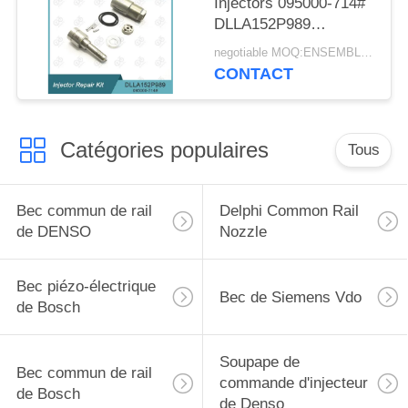
Injectors 095000-714#
DLLA152P989
d'injecteur de Denso
negotiable MOQ:ENSEMBLE 4
CONTACT
Catégories populaires
Tous
Bec commun de rail
Delphi Common Rail
de DENSO
Nozzle
Bec piézo-électrique
Bec de Siemens Vdo
de Bosch
Soupape de
Bec commun de rail
commande d'injecteur
de Bosch
de Denso