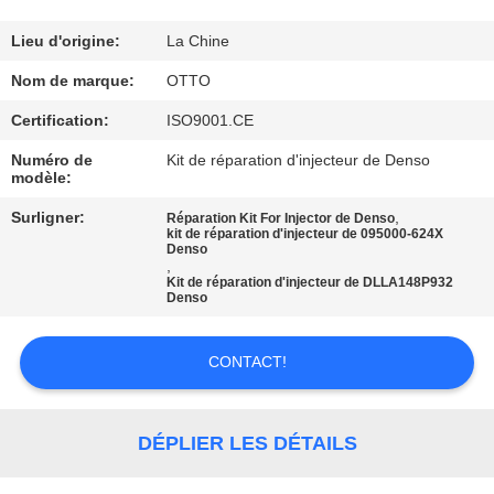
VISITE
DE
Lieu d'origine:
La Chine
L'USINE
Nom de marque:
OTTO
Certification:
ISO9001.CE
CONTRÔLE
Numéro de
Kit de réparation d'injecteur de Denso
modèle:
DE
Surligner:
,
LA
Réparation Kit For Injector de Denso
kit de réparation d'injecteur de 095000-624X
Denso
QUALITÉ
,
Kit de réparation d'injecteur de DLLA148P932
Denso
NOUS
CONTACTER
CONTACT!
DEMANDEZ
DÉPLIER LES DÉTAILS
UN