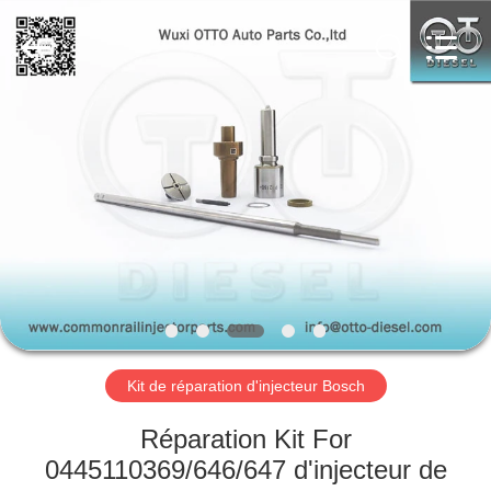
OTTO
AUTO
PARTS
CO.,
LTD.
All
Rights
Reserved.
À
Developed
by
ECER
LA
MAISON
PRODUITS
À
PROPOS
Kit de réparation d'injecteur Bosch
DE
NOUS
Réparation Kit For
0445110369/646/647 d'injecteur de