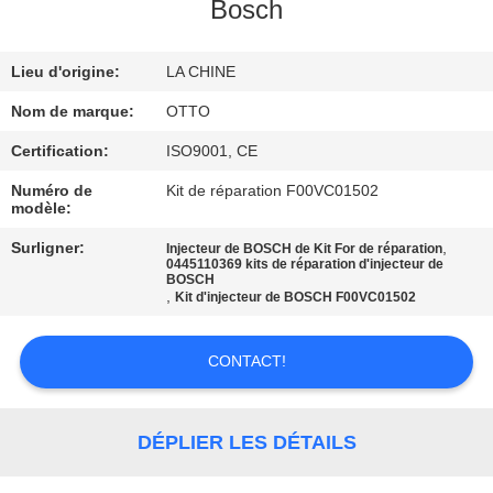
VISITE
Bosch
DE
Lieu d'origine:
LA CHINE
L'USINE
Nom de marque:
OTTO
CONTRÔLE
Certification:
ISO9001, CE
DE
Numéro de
Kit de réparation F00VC01502
modèle:
LA
Surligner:
,
Injecteur de BOSCH de Kit For de réparation
QUALITÉ
0445110369 kits de réparation d'injecteur de
BOSCH
,
Kit d'injecteur de BOSCH F00VC01502
NOUS
CONTACTER
CONTACT!
DEMANDEZ
DÉPLIER LES DÉTAILS
UN