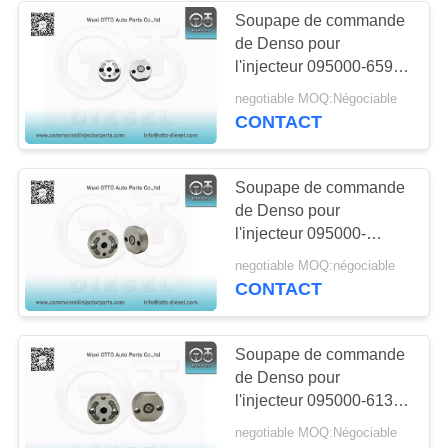
Soupape de commande
de Denso pour
l'injecteur 095000-659X
23670-E0010
negotiable MOQ:Négociable
CONTACT
Soupape de commande
de Denso pour
l'injecteur 095000-
635#/6811 23670-
negotiable MOQ:négociable
E0050 23910-1440
CONTACT
Soupape de commande
de Denso pour
l'injecteur 095000-613#
8-97376270-#
negotiable MOQ:Négociable