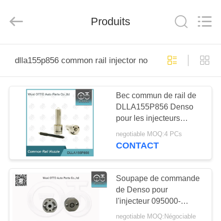
PARTS
CO.,
LTD.
Produits
All
Rights
Reserved.
Developed
by
À
ECER
dlla155p856 common rail injector nozzles
LA
MAISON
Bec commun de rail de
DLLA155P856 Denso
PRODUITS
pour les injecteurs
095000-660# 23670-
negotiable MOQ:4 PCs
E0040/E0041
À
CONTACT
PROPOS
DE
Soupape de commande
de Denso pour
NOUS
l'injecteur 095000-
512#/689# /721
negotiable MOQ:Négociable