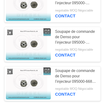
DEVIS
l'injecteur 095000-
673#/# de 753#
negotiable MOQ:Négociable
/771/973# 23670-
CONTACT
PLAN
51020/51030/59025
DU
Soupape de commande
SITE
de Denso pour
l'injecteur 095000-
PRIVACY
6521/655X 23670-
negotiable MOQ:Négociable
79026/79027/E0091
POLICY
CONTACT
Soupape de commande
de Denso pour
l'injecteur 095000-668#
/697 #/762# /733
negotiable MOQ:Négociable
#/768#/769#
CONTACT