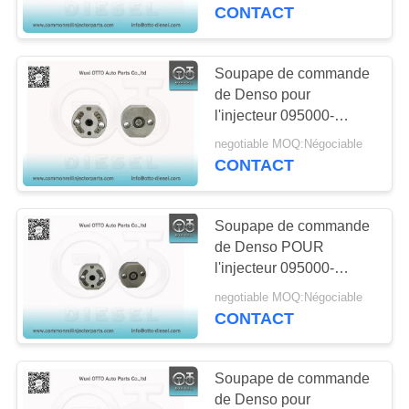
VISITE
#/755#/758# 23670-
CONTACT
0G010/0G020/0G030/0G040
DE
L'USINE
Soupape de commande
de Denso pour
l'injecteur 095000-
CONTRÔLE
6480/6490/5160
negotiable MOQ:Négociable
DE
RE529118/RE516540/RE519
CONTACT
RE524362/RE518725
LA
QUALITÉ
Soupape de commande
de Denso POUR
l'injecteur 095000-
NOUS
588X/776X 23670-
negotiable MOQ:Négociable
CONTACTER
30300/30140/23670-
CONTACT
0L010/0L070/0L020
/0L050
DEMANDEZ
Soupape de commande
UN
de Denso pour