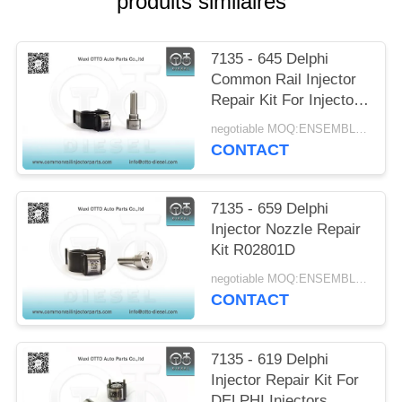
produits similaires
DEVIS
7135 - 645 Delphi
PLAN
Common Rail Injector
DU
Repair Kit For Injectors
R05201D
SITE
negotiable MOQ:ENSEMBLE 4
CONTACT
PRIVACY
7135 - 659 Delphi
POLICY
Injector Nozzle Repair
Kit R02801D
negotiable MOQ:ENSEMBLE 4
CONTACT
7135 - 619 Delphi
Injector Repair Kit For
DELPHI Injectors