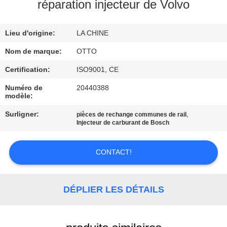
VISITE
réparation injecteur de Volvo
DE
Lieu d'origine:
LA CHINE
L'USINE
Nom de marque:
OTTO
CONTRÔLE
Certification:
ISO9001, CE
DE
Numéro de
20440388
modèle:
LA
Surligner:
,
pièces de rechange communes de rail
QUALITÉ
Injecteur de carburant de Bosch
NOUS
CONTACT!
CONTACTER
DÉPLIER LES DÉTAILS
DEMANDEZ
UN