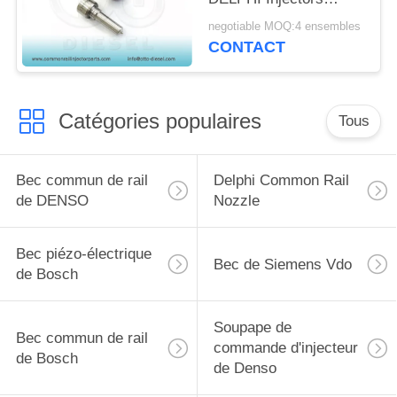
SSANGYONG
negotiable MOQ:4 ensembles
R04501D
CONTACT
Catégories populaires
Tous
Bec commun de rail
Delphi Common Rail
de DENSO
Nozzle
Bec piézo-électrique
Bec de Siemens Vdo
de Bosch
Soupape de
Bec commun de rail
commande d'injecteur
de Bosch
de Denso